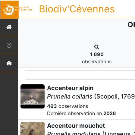
Biodiv'Cévennes
Ob
1 690
observations
Accenteur alpin
Prunella collaris
(Scopoli, 1769
463
observations
Dernière observation en
2026
Accenteur mouchet
Prunella modularis
(Linnaeus, 