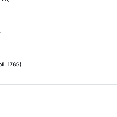
8
li, 1769)
)