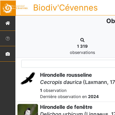
Biodiv'Cévennes
Ob
1 319
observations
Hirondelle rousseline
Cecropis daurica
(Laxmann, 1
1
observation
Dernière observation en
2024
Hirondelle de fenêtre
Delichon urbicum
(Linnaeus, 1