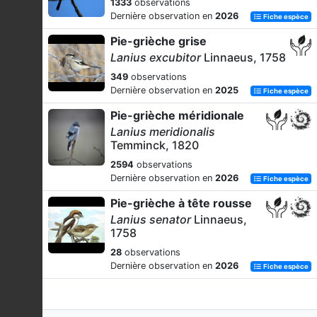
1333
observations
Dernière observation en
2026
Fiche espèce
Pie-grièche grise
Lanius excubitor
Linnaeus, 1758
349
observations
Dernière observation en
2025
Fiche espèce
Pie-grièche méridionale
Lanius meridionalis
Temminck, 1820
2594
observations
Dernière observation en
2026
Fiche espèce
Pie-grièche à tête rousse
Lanius senator
Linnaeus,
1758
28
observations
Dernière observation en
2026
Fiche espèce