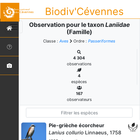
Biodiv'Cévennes
Observation pour le taxon
Laniidae
(Famille)
Classe :
Aves
Ordre :
Passeriformes
4 304
observations
4
espèces
167
observateurs
Pie-grièche écorcheur
Lanius collurio
Linnaeus, 1758