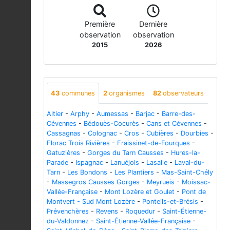
Première
Dernière
observation
observation
2015
2026
43
communes
2
organismes
82
observateurs
Altier
-
Arphy
-
Aumessas
-
Barjac
-
Barre-des-
Cévennes
-
Bédouès-Cocurès
-
Cans et Cévennes
-
Cassagnas
-
Colognac
-
Cros
-
Cubières
-
Dourbies
-
Florac Trois Rivières
-
Fraissinet-de-Fourques
-
Gatuzières
-
Gorges du Tarn Causses
-
Hures-la-
Parade
-
Ispagnac
-
Lanuéjols
-
Lasalle
-
Laval-du-
Tarn
-
Les Bondons
-
Les Plantiers
-
Mas-Saint-Chély
-
Massegros Causses Gorges
-
Meyrueis
-
Moissac-
Vallée-Française
-
Mont Lozère et Goulet
-
Pont de
Montvert - Sud Mont Lozère
-
Ponteils-et-Brésis
-
Prévenchères
-
Revens
-
Roquedur
-
Saint-Étienne-
du-Valdonnez
-
Saint-Étienne-Vallée-Française
-