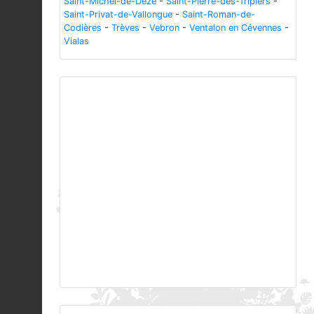
Saint-Michel-de-Dèze
-
Saint-Pierre-des-Tripiers
-
Saint-Privat-de-Vallongue
-
Saint-Roman-de-
Codières
-
Trèves
-
Vebron
-
Ventalon en Cévennes
-
Vialas
Previous
Next
détail de l'aile du Bombyx de la ronce © Ludovic
Imberdis - Parc national des Ecrins