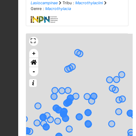
Lasiocampinae
Tribu :
Macrothylaciini
Genre :
Macrothylacia
+
-