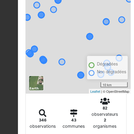
Dégradées
Non dégradées
10 km
Leaflet
| © OpenStreetMap
82
observateurs
346
43
2
observations
communes
organismes