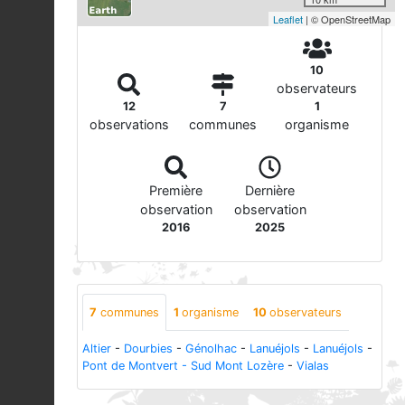
Leaflet
| © OpenStreetMap
10
observateurs
12
7
1
observations
communes
organisme
Première
Dernière
observation
observation
2016
2025
7
communes
1
organisme
10
observateurs
Altier
-
Dourbies
-
Génolhac
-
Lanuéjols
-
Lanuéjols
-
Pont de Montvert - Sud Mont Lozère
-
Vialas