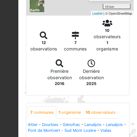
10 km
Leaflet
| © OpenStreetMap
10
observateurs
12
7
1
observations
communes
organisme
Première
Dernière
observation
observation
2016
2025
7
communes
1
organisme
10
observateurs
Altier
-
Dourbies
-
Génolhac
-
Lanuéjols
-
Lanuéjols
-
Pont de Montvert - Sud Mont Lozère
-
Vialas