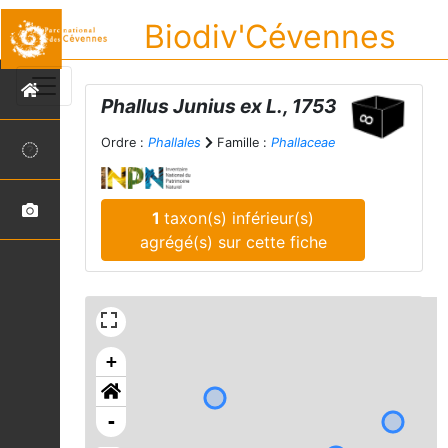
Biodiv'Cévennes
Phallus
Junius ex L., 1753
Ordre :
Phallales
Famille :
Phallaceae
1
taxon(s) inférieur(s)
agrégé(s) sur cette fiche
+
-