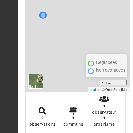
Dégradées
Non dégradées
10 km
Leaflet
| © OpenStreetMap
1
observateur
2
1
1
observations
commune
organisme