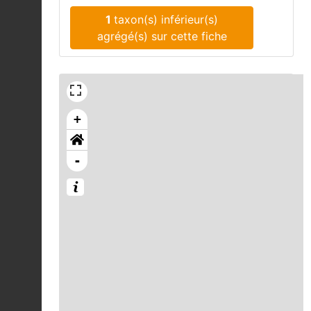
1
taxon(s) inférieur(s)
agrégé(s) sur cette fiche
+
-