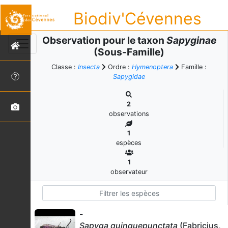
Biodiv'Cévennes
Observation pour le taxon
Sapyginae
(Sous-Famille)
Classe :
Insecta
Ordre :
Hymenoptera
Famille :
Sapygidae
2
observations
1
espèces
1
observateur
-
Sapyga quinquepunctata
(Fabricius,