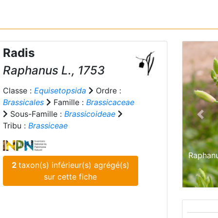
Radis
Raphanus
L., 1753
Classe :
Equisetopsida
Ordre :
Brassicales
Famille :
Brassicaceae
Sous-Famille :
Brassicoideae
Prev
Tribu :
Brassiceae
Raphanu
2
taxon(s) inférieur(s) agrégé(s)
sur cette fiche