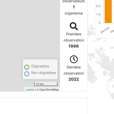
observateurs
1
organisme
Première
observation
1996
Dégradées
Dernière
Non dégradées
observation
2022
10 km
Leaflet
| © OpenStreetMap