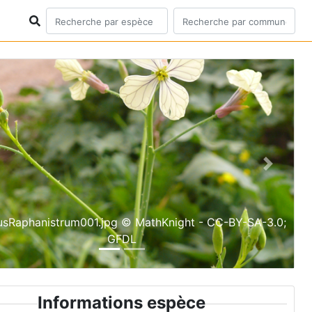
ious
Next
sRaphanistrum001.jpg © MathKnight - CC-BY-SA-3.0;
GFDL
Informations espèce