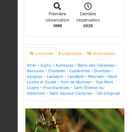
Première
Dernière
observation
observation
1999
2025
18
communes
2
organismes
19
observateurs
Altier
-
Arphy
-
Aumessas
-
Barre-des-Cévennes
-
Bassurels
-
Chadenet
-
Cubiérettes
-
Dourbies
-
Ispagnac
-
Lanuéjols
-
Lanuéjols
-
Meyrueis
-
Mont
Lozère et Goulet
-
Pont de Montvert - Sud Mont
Lozère
-
Pourcharesses
-
Saint-Étienne-du-
Valdonnez
-
Saint-Sauveur-Camprieu
-
Val-d'Aigoual