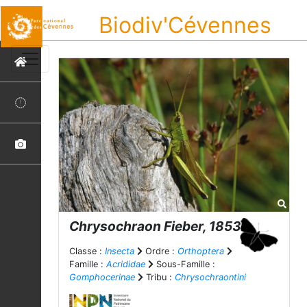
Biodiv'Cévennes
Chrysochraon
Fieber, 1853
Classe :
Insecta
Ordre :
Orthoptera
Famille :
Acrididae
Sous-Famille :
Gomphocerinae
Tribu :
Chrysochraontini