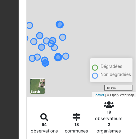
Dégradées
Non dégradées
10 km
Leaflet
| © OpenStreetMap
19
observateurs
94
18
2
observations
communes
organismes