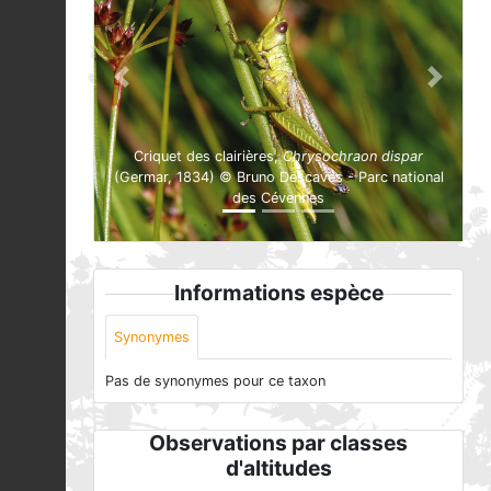
Previous
Next
Criquet des clairières,
Chrysochraon dispar
(Germar, 1834) © Bruno Descaves - Parc national
des Cévennes
Informations espèce
Synonymes
Pas de synonymes pour ce taxon
Observations par classes
d'altitudes