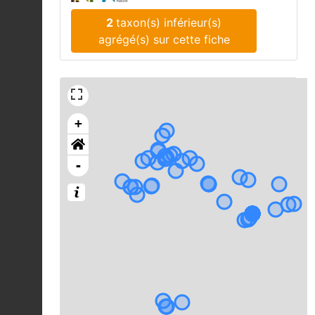
2
taxon(s) inférieur(s)
agrégé(s) sur cette fiche
+
-