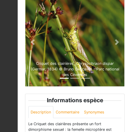
Previous
Next
Criquet des clairières,
Chrysochraon dispar
(Germar, 1834) © Bruno Descaves - Parc national
des Cévennes
Informations espèce
Description
Commentaire
Synonymes
Le Criquet des clairières présente un fort
dimorphisme sexuel : la femelle microptère est