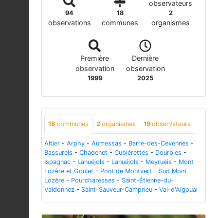
observateurs
94
18
2
observations
communes
organismes
Première
Dernière
observation
observation
1999
2025
18
communes
2
organismes
19
observateurs
Altier
-
Arphy
-
Aumessas
-
Barre-des-Cévennes
-
Bassurels
-
Chadenet
-
Cubiérettes
-
Dourbies
-
Ispagnac
-
Lanuéjols
-
Lanuéjols
-
Meyrueis
-
Mont
Lozère et Goulet
-
Pont de Montvert - Sud Mont
Lozère
-
Pourcharesses
-
Saint-Étienne-du-
Valdonnez
-
Saint-Sauveur-Camprieu
-
Val-d'Aigoual