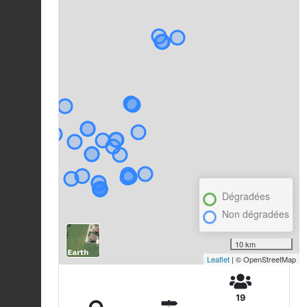
Dégradées
Non dégradées
10 km
Leaflet
| © OpenStreetMap
19