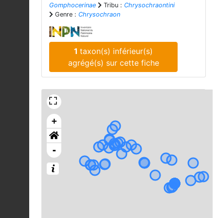
Gomphocerinae
Tribu :
Chrysochraontini
Genre :
Chrysochraon
1
taxon(s) inférieur(s)
agrégé(s) sur cette fiche
+
-