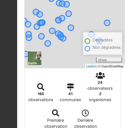
Dégradées
Non dégradées
10 km
Leaflet
| © OpenStreetMap
24
observateurs
165
41
2
observations
communes
organismes
Première
Dernière
observation
observation