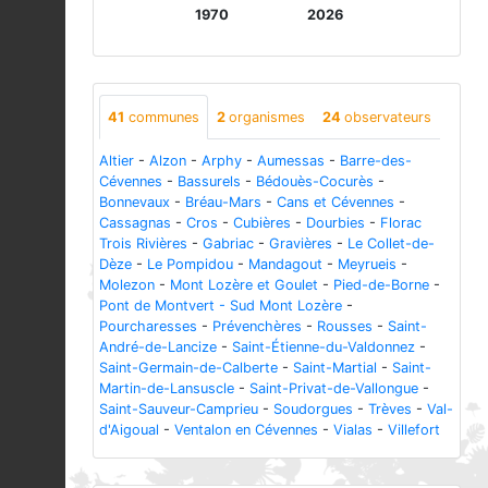
1970
2026
41
communes
2
organismes
24
observateurs
Altier
-
Alzon
-
Arphy
-
Aumessas
-
Barre-des-
Cévennes
-
Bassurels
-
Bédouès-Cocurès
-
Bonnevaux
-
Bréau-Mars
-
Cans et Cévennes
-
Cassagnas
-
Cros
-
Cubières
-
Dourbies
-
Florac
Trois Rivières
-
Gabriac
-
Gravières
-
Le Collet-de-
Dèze
-
Le Pompidou
-
Mandagout
-
Meyrueis
-
Molezon
-
Mont Lozère et Goulet
-
Pied-de-Borne
-
Pont de Montvert - Sud Mont Lozère
-
Pourcharesses
-
Prévenchères
-
Rousses
-
Saint-
André-de-Lancize
-
Saint-Étienne-du-Valdonnez
-
Saint-Germain-de-Calberte
-
Saint-Martial
-
Saint-
Martin-de-Lansuscle
-
Saint-Privat-de-Vallongue
-
Saint-Sauveur-Camprieu
-
Soudorgues
-
Trèves
-
Val-
d'Aigoual
-
Ventalon en Cévennes
-
Vialas
-
Villefort