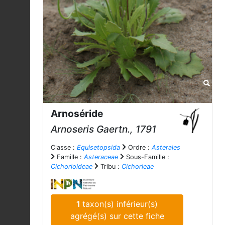
Arnoséride
Arnoseris
Gaertn., 1791
Classe :
Equisetopsida
Ordre :
Asterales
Famille :
Asteraceae
Sous-Famille :
Cichorioideae
Tribu :
Cichorieae
1
taxon(s) inférieur(s)
agrégé(s) sur cette fiche