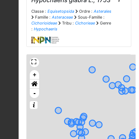
Hypochaeris glabra
L., 1753
Classe :
Equisetopsida
Ordre :
Asterales
Famille :
Asteraceae
Sous-Famille :
Cichorioideae
Tribu :
Cichorieae
Genre
:
Hypochaeris
+
-