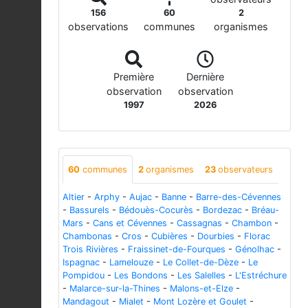
156
60
2
observations
communes
organismes
Première
Dernière
observation
observation
1997
2026
60
communes
2
organismes
23
observateurs
Altier
-
Arphy
-
Aujac
-
Banne
-
Barre-des-Cévennes
-
Bassurels
-
Bédouès-Cocurès
-
Bordezac
-
Bréau-
Mars
-
Cans et Cévennes
-
Cassagnas
-
Chambon
-
Chambonas
-
Cros
-
Cubières
-
Dourbies
-
Florac
Trois Rivières
-
Fraissinet-de-Fourques
-
Génolhac
-
Ispagnac
-
Lamelouze
-
Le Collet-de-Dèze
-
Le
Pompidou
-
Les Bondons
-
Les Salelles
-
L'Estréchure
-
Malarce-sur-la-Thines
-
Malons-et-Elze
-
Mandagout
-
Mialet
-
Mont Lozère et Goulet
-