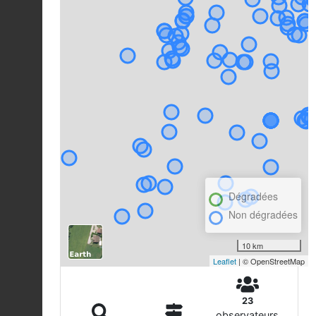
Dégradées
Non dégradées
10 km
Leaflet
| © OpenStreetMap
23
observateurs