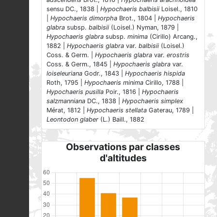
sensu DC., 1838 |
Hypochaeris balbisii
Loisel., 1810
|
Hypochaeris dimorpha
Brot., 1804 |
Hypochaeris
glabra
subsp.
balbisii
(Loisel.) Nyman, 1879 |
Hypochaeris glabra
subsp.
minima
(Cirillo) Arcang.,
1882 |
Hypochaeris glabra
var.
balbisii
(Loisel.)
Coss. & Germ. |
Hypochaeris glabra
var.
erostris
Coss. & Germ., 1845 |
Hypochaeris glabra
var.
loiseleuriana
Godr., 1843 |
Hypochaeris hispida
Roth, 1795 |
Hypochaeris minima
Cirillo, 1788 |
Hypochaeris pusilla
Poir., 1816 |
Hypochaeris
salzmanniana
DC., 1838 |
Hypochaeris simplex
Mérat, 1812 |
Hypochaeris stellata
Gaterau, 1789 |
Leontodon glaber
(L.) Baill., 1882
Observations par classes
d'altitudes