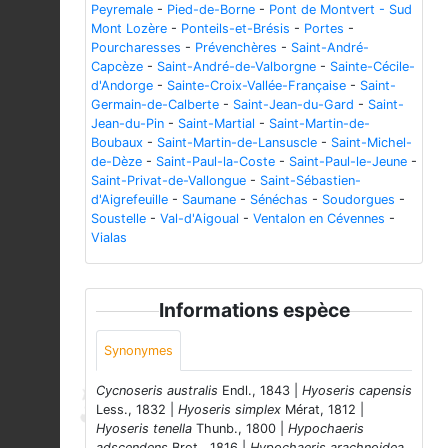
Peyremale
-
Pied-de-Borne
-
Pont de Montvert - Sud
Mont Lozère
-
Ponteils-et-Brésis
-
Portes
-
Pourcharesses
-
Prévenchères
-
Saint-André-
Capcèze
-
Saint-André-de-Valborgne
-
Sainte-Cécile-
d'Andorge
-
Sainte-Croix-Vallée-Française
-
Saint-
Germain-de-Calberte
-
Saint-Jean-du-Gard
-
Saint-
Jean-du-Pin
-
Saint-Martial
-
Saint-Martin-de-
Boubaux
-
Saint-Martin-de-Lansuscle
-
Saint-Michel-
de-Dèze
-
Saint-Paul-la-Coste
-
Saint-Paul-le-Jeune
-
Saint-Privat-de-Vallongue
-
Saint-Sébastien-
d'Aigrefeuille
-
Saumane
-
Sénéchas
-
Soudorgues
-
Soustelle
-
Val-d'Aigoual
-
Ventalon en Cévennes
-
Vialas
Informations espèce
Synonymes
Cycnoseris australis
Endl., 1843 |
Hyoseris capensis
Less., 1832 |
Hyoseris simplex
Mérat, 1812 |
Hyoseris tenella
Thunb., 1800 |
Hypochaeris
adscendens
Brot., 1816 |
Hypochaeris arachnoidea