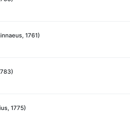
innaeus, 1761)
1783)
ius, 1775)