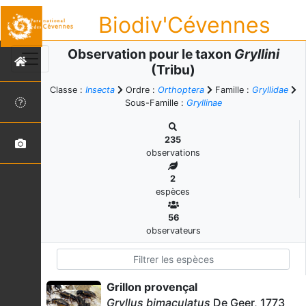
Biodiv'Cévennes
Observation pour le taxon
Gryllini
(Tribu)
Classe :
Insecta
Ordre :
Orthoptera
Famille :
Gryllidae
Sous-Famille :
Gryllinae
235
observations
2
espèces
56
observateurs
Grillon provençal
Gryllus bimaculatus
De Geer, 1773