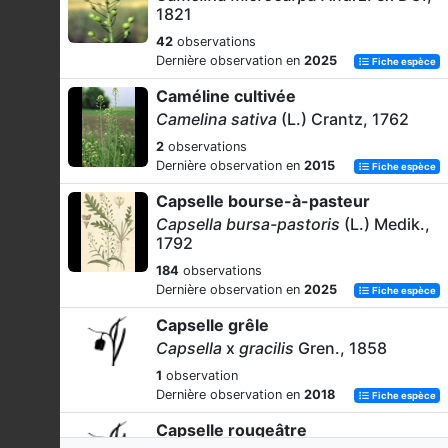
1821
42
observations
Dernière observation en
2025
Fiche espèce
Caméline cultivée
Camelina sativa
(L.) Crantz, 1762
2
observations
Dernière observation en
2015
Fiche espèce
Capselle bourse-à-pasteur
Capsella bursa-pastoris
(L.) Medik.,
1792
184
observations
Dernière observation en
2025
Fiche espèce
Capselle grêle
Capsella
x
gracilis
Gren., 1858
1
observation
Dernière observation en
2018
Fiche espèce
Capselle rougeâtre