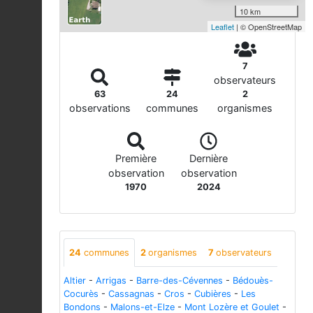
10 km
Leaflet
| © OpenStreetMap
7
observateurs
63
24
2
observations
communes
organismes
Première
Dernière
observation
observation
1970
2024
24
communes
2
organismes
7
observateurs
Altier
-
Arrigas
-
Barre-des-Cévennes
-
Bédouès-
Cocurès
-
Cassagnas
-
Cros
-
Cubières
-
Les
Bondons
-
Malons-et-Elze
-
Mont Lozère et Goulet
-