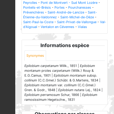
Peyrolles
-
Pont de Montvert - Sud Mont Lozère
-
Ponteils-et-Brésis
-
Portes
-
Pourcharesses
-
Prévenchères
-
Saint-André-de-Lancize
-
Saint-
Étienne-du-Valdonnez
-
Saint-Michel-de-Dèze
-
Saint-Paul-la-Coste
-
Saint-Privat-de-Vallongue
-
Val-
d'Aigoual
-
Ventalon en Cévennes
-
Vialas
Informations espèce
Synonymes
Epilobium carpetanum
Willk., 1851 |
Epilobium
montanum
proles
carpetanum
(Willk.) Rouy &
E.G.Camus, 1901 |
Epilobium montanum
subsp.
collinum
(C.C.Gmel.) Schübl. & G.Martens, 1834 |
Epilobium montanum
var.
collinum
(C.C.Gmel.)
Gren. & Godr., 1848 |
Epilobium nutans
Lej., 1824 |
Epilobium perramosum
Schur, 1866 |
Epilobium
ramosissimum
Hegetschw., 1831