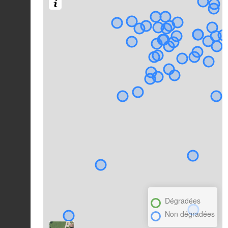
Dégradées
Non dégradées