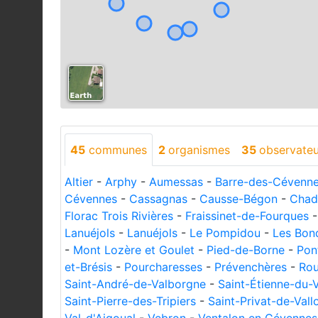
45
communes
2
organismes
35
observateu
Altier
-
Arphy
-
Aumessas
-
Barre-des-Cévenn
Cévennes
-
Cassagnas
-
Causse-Bégon
-
Chad
Florac Trois Rivières
-
Fraissinet-de-Fourques
Lanuéjols
-
Lanuéjols
-
Le Pompidou
-
Les Bon
-
Mont Lozère et Goulet
-
Pied-de-Borne
-
Pon
et-Brésis
-
Pourcharesses
-
Prévenchères
-
Rou
Saint-André-de-Valborgne
-
Saint-Étienne-du-
Saint-Pierre-des-Tripiers
-
Saint-Privat-de-Val