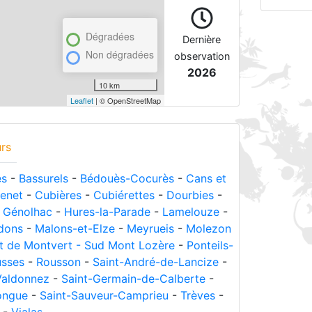
Dégradées
Dernière
Non dégradées
observation
2026
10 km
Leaflet
| © OpenStreetMap
rs
es
-
Bassurels
-
Bédouès-Cocurès
-
Cans et
enet
-
Cubières
-
Cubiérettes
-
Dourbies
-
-
Génolhac
-
Hures-la-Parade
-
Lamelouze
-
dons
-
Malons-et-Elze
-
Meyrueis
-
Molezon
t de Montvert - Sud Mont Lozère
-
Ponteils-
sses
-
Rousson
-
Saint-André-de-Lancize
-
Valdonnez
-
Saint-Germain-de-Calberte
-
longue
-
Saint-Sauveur-Camprieu
-
Trèves
-