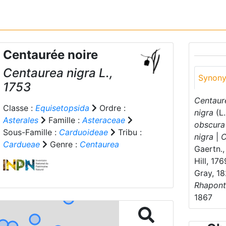
Centaurée noire
Centaurea nigra
L.,
Synon
1753
Centaur
Classe :
Equisetopsida
Ordre :
nigra
(L.
Asterales
Famille :
Asteraceae
obscura
Sous-Famille :
Carduoideae
Tribu :
nigra
|
C
Cardueae
Genre :
Centaurea
Gaertn.,
Hill, 17
Gray, 18
Rhapont
1867