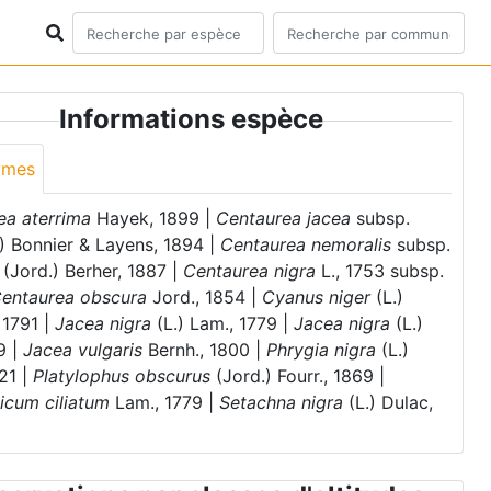
Informations espèce
ymes
ea aterrima
Hayek, 1899 |
Centaurea jacea
subsp.
) Bonnier & Layens, 1894 |
Centaurea nemoralis
subsp.
(Jord.) Berher, 1887 |
Centaurea nigra
L., 1753 subsp.
entaurea obscura
Jord., 1854 |
Cyanus niger
(L.)
 1791 |
Jacea nigra
(L.) Lam., 1779 |
Jacea nigra
(L.)
69 |
Jacea vulgaris
Bernh., 1800 |
Phrygia nigra
(L.)
21 |
Platylophus obscurus
(Jord.) Fourr., 1869 |
icum ciliatum
Lam., 1779 |
Setachna nigra
(L.) Dulac,