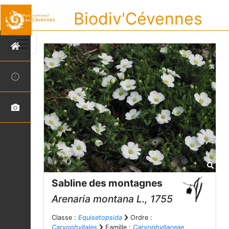
Biodiv'Cévennes
Sabline des montagnes
Arenaria montana
L., 1755
Classe :
Equisetopsida
Ordre :
Caryophyllales
Famille :
Caryophyllaceae