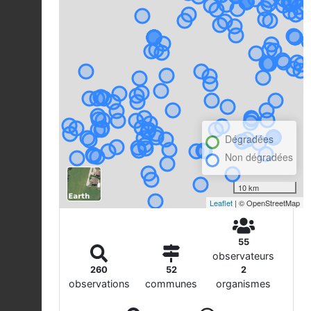
Dégradées
Non dégradées
10 km
Leaflet
| © OpenStreetMap
55
observateurs
260
52
2
observations
communes
organismes