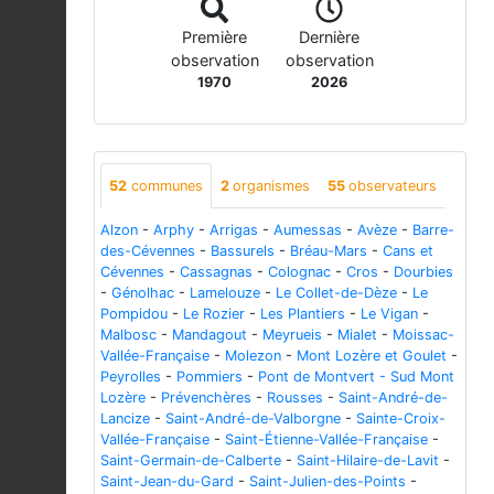
Première
Dernière
observation
observation
1970
2026
52
communes
2
organismes
55
observateurs
Alzon
-
Arphy
-
Arrigas
-
Aumessas
-
Avèze
-
Barre-
des-Cévennes
-
Bassurels
-
Bréau-Mars
-
Cans et
Cévennes
-
Cassagnas
-
Colognac
-
Cros
-
Dourbies
-
Génolhac
-
Lamelouze
-
Le Collet-de-Dèze
-
Le
Pompidou
-
Le Rozier
-
Les Plantiers
-
Le Vigan
-
Malbosc
-
Mandagout
-
Meyrueis
-
Mialet
-
Moissac-
Vallée-Française
-
Molezon
-
Mont Lozère et Goulet
-
Peyrolles
-
Pommiers
-
Pont de Montvert - Sud Mont
Lozère
-
Prévenchères
-
Rousses
-
Saint-André-de-
Lancize
-
Saint-André-de-Valborgne
-
Sainte-Croix-
Vallée-Française
-
Saint-Étienne-Vallée-Française
-
Saint-Germain-de-Calberte
-
Saint-Hilaire-de-Lavit
-
Saint-Jean-du-Gard
-
Saint-Julien-des-Points
-