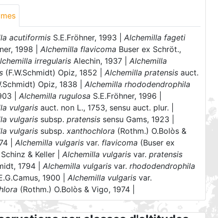
ymes
la acutiformis
S.E.Fröhner, 1993 |
Alchemilla fageti
ner, 1998 |
Alchemilla flavicoma
Buser ex Schröt.,
lchemilla irregularis
Alechin, 1937 |
Alchemilla
s
(F.W.Schmidt) Opiz, 1852 |
Alchemilla pratensis
auct.
W.Schmidt) Opiz, 1838 |
Alchemilla rhododendrophila
1903 |
Alchemilla rugulosa
S.E.Fröhner, 1996 |
la vulgaris
auct. non L., 1753, sensu auct. plur. |
la vulgaris
subsp.
pratensis
sensu Gams, 1923 |
la vulgaris
subsp.
xanthochlora
(Rothm.) O.Bolòs &
74 |
Alchemilla vulgaris
var.
flavicoma
(Buser ex
 Schinz & Keller |
Alchemilla vulgaris
var.
pratensis
midt, 1794 |
Alchemilla vulgaris
var.
rhododendrophila
 E.G.Camus, 1900 |
Alchemilla vulgaris
var.
hlora
(Rothm.) O.Bolòs & Vigo, 1974 |