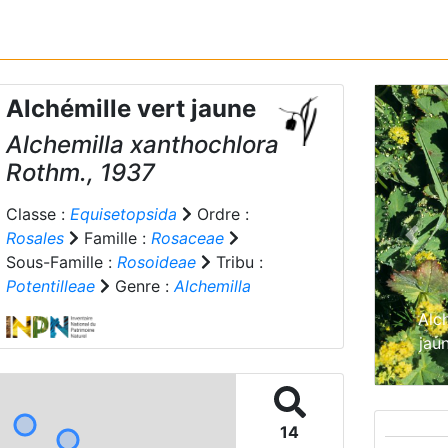
Alchémille vert jaune
Alchemilla xanthochlora
Rothm., 1937
Classe :
Equisetopsida
Ordre :
Rosales
Famille :
Rosaceae
Prev
Sous-Famille :
Rosoideae
Tribu :
Potentilleae
Genre :
Alchemilla
Alc
jau
14