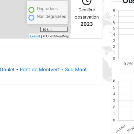
Obs
Dégradées
Dernière
Non dégradées
observation
2023
10 km
Leaflet
| © OpenStreetMap
 Goulet
-
Pont de Montvert - Sud Mont