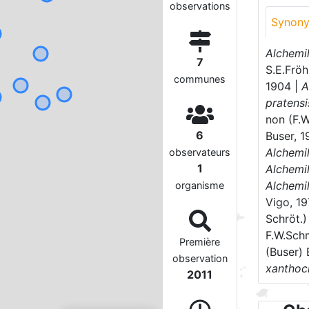
observations
Synon
Alchemil
7
S.E.Fröh
communes
1904 |
A
pratensi
non (F.
6
Buser, 
Alchemil
observateurs
1
Alchemil
Alchemil
organisme
Vigo, 19
Schröt.)
F.W.Sch
Première
(Buser)
observation
xanthoc
2011