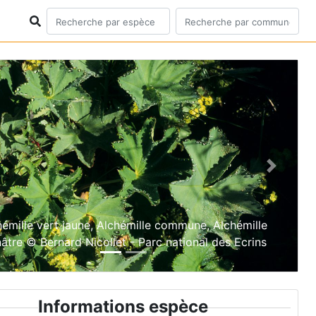
ious
Next
hémille vert jaune, Alchémille commune, Alchémille
nâtre © Bernard Nicollet - Parc national des Ecrins
Informations espèce