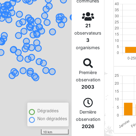
communes
21
observateurs
3
organismes
Première
observation
2003
Dégradées
Dernière
Non dégradées
observation
2026
10 km