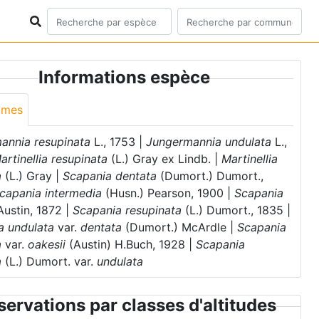
Informations espèce
ymes
annia resupinata
L., 1753 |
Jungermannia undulata
L.,
artinellia resupinata
(L.) Gray ex Lindb. |
Martinellia
a
(L.) Gray |
Scapania dentata
(Dumort.) Dumort.,
capania intermedia
(Husn.) Pearson, 1900 |
Scapania
ustin, 1872 |
Scapania resupinata
(L.) Dumort., 1835 |
a undulata
var.
dentata
(Dumort.) McArdle |
Scapania
a
var.
oakesii
(Austin) H.Buch, 1928 |
Scapania
a
(L.) Dumort. var.
undulata
ervations par classes d'altitudes