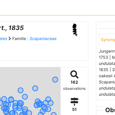
t., 1835
ales
Famille :
Scapaniaceae
Synon
Jungerm
1753 |
M
undulat
1835 |
S
oakesii
A
Scapani
162
undulat
observations
undulat
Obs
51