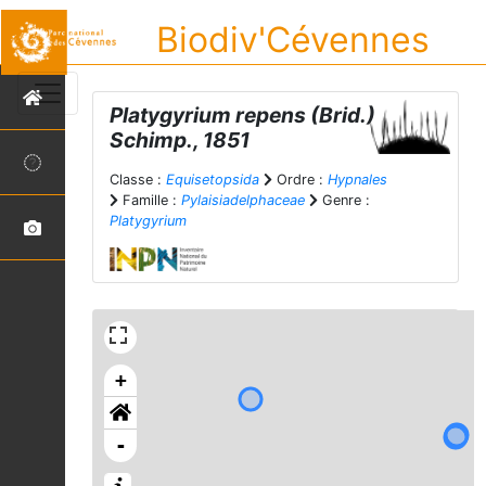
Biodiv'Cévennes
Platygyrium repens
(Brid.)
Schimp., 1851
Classe :
Equisetopsida
Ordre :
Hypnales
Famille :
Pylaisiadelphaceae
Genre :
Platygyrium
+
-