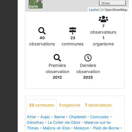
10 km
Leaflet
| © OpenStreetMap
7
observateurs
40
23
1
observations
communes
organisme
Première
Dernière
observation
observation
2012
2025
23
communes
1
organisme
7
observateurs
Altier
-
Aujac
-
Banne
-
Chadenet
-
Concoules
-
Génolhac
-
Le Collet-de-Dèze
-
Malarce-sur-la-
Thines
-
Malons-et-Elze
-
Molezon
-
Pied-de-Borne
-