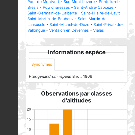
Pont de Montvert - Sud Mont Lozère
-
Ponteils-et-
Brésis
-
Pourcharesses
-
Saint-André-Capcèze
-
Saint-Germain-de-Calberte
-
Saint-Hilaire-de-Lavit
-
Saint-Martin-de-Boubaux
-
Saint-Martin-de-
Lansuscle
-
Saint-Michel-de-Dèze
-
Saint-Privat-de-
Vallongue
-
Ventalon en Cévennes
-
Vialas
Informations espèce
Synonymes
Pterigynandrum repens
Brid., 1806
Observations par classes
d'altitudes