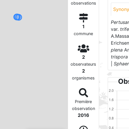
observations
Synon
Pertusa
1
var.
trif
commune
A.Massal
Erichse
plena
An
trispora
2
|
Sphaer
observateurs
2
organismes
Obs
Première
observation
2016