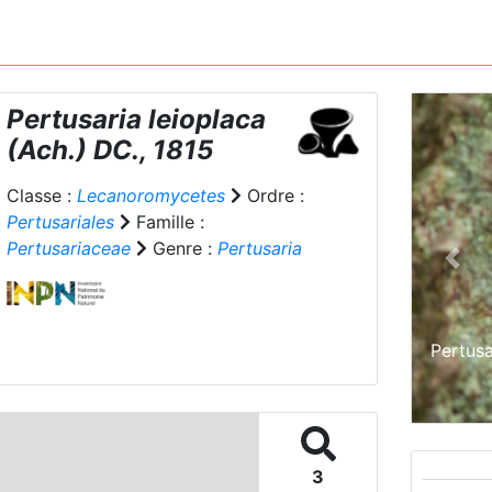
Pertusaria leioplaca
(Ach.) DC., 1815
Classe :
Lecanoromycetes
Ordre :
Pertusariales
Famille :
Pertusariaceae
Genre :
Pertusaria
Prev
Pertusa
3