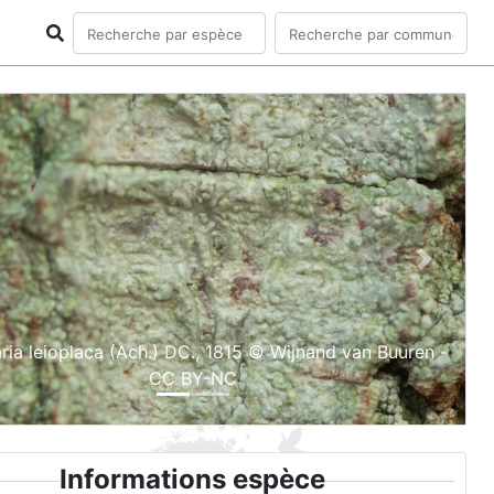
ious
Next
ria leioplaca (Ach.) DC., 1815 © Wijnand van Buuren -
CC BY-NC
Informations espèce