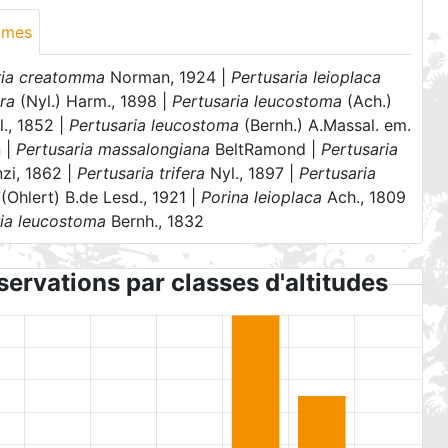
ymes
ria creatomma
Norman, 1924 |
Pertusaria leioplaca
era
(Nyl.) Harm., 1898 |
Pertusaria leucostoma
(Ach.)
., 1852 |
Pertusaria leucostoma
(Bernh.) A.Massal. em.
n |
Pertusaria massalongiana
BeltRamond |
Pertusaria
zi, 1862 |
Pertusaria trifera
Nyl., 1897 |
Pertusaria
(Ohlert) B.de Lesd., 1921 |
Porina leioplaca
Ach., 1809
ia leucostoma
Bernh., 1832
ervations par classes d'altitudes