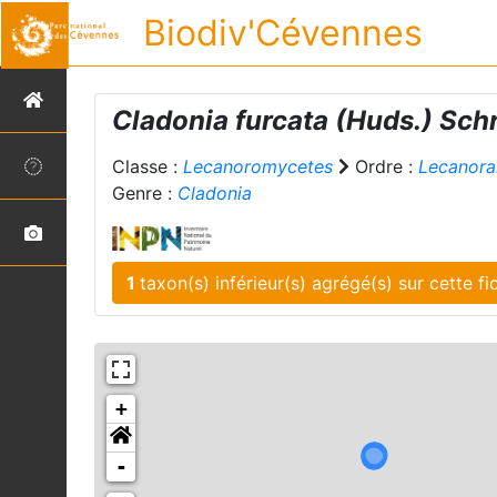
Biodiv'Cévennes
Cladonia furcata
(Huds.) Schr
Classe :
Lecanoromycetes
Ordre :
Lecanora
Genre :
Cladonia
1
taxon(s) inférieur(s)
+
-