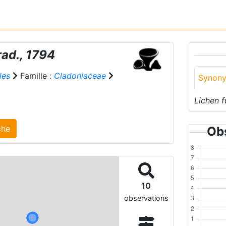
ad., 1794
les
Famille :
Cladoniaceae
Synon
Lichen f
 agrégé(s) sur cette fiche
Obs
10
observations