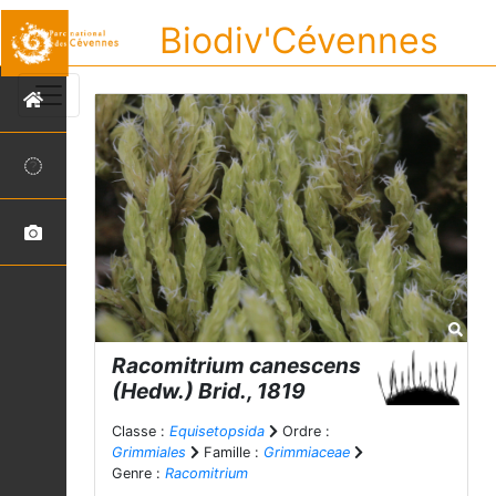
Biodiv'Cévennes
Racomitrium canescens
(Hedw.) Brid., 1819
Classe :
Equisetopsida
Ordre :
Grimmiales
Famille :
Grimmiaceae
Genre :
Racomitrium