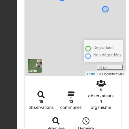
Dégradées
Non dégradées
10 km
Leaflet
| © OpenStreetMap
5
observateurs
15
13
1
observations
communes
organisme
Première
Dernière