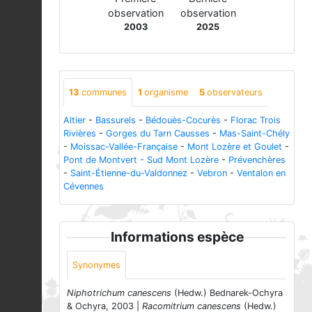
observation
observation
2003
2025
13
communes
1
organisme
5
observateurs
Altier
-
Bassurels
-
Bédouès-Cocurès
-
Florac Trois
Rivières
-
Gorges du Tarn Causses
-
Mas-Saint-Chély
-
Moissac-Vallée-Française
-
Mont Lozère et Goulet
-
Pont de Montvert - Sud Mont Lozère
-
Prévenchères
-
Saint-Étienne-du-Valdonnez
-
Vebron
-
Ventalon en
Cévennes
Informations espèce
Synonymes
Niphotrichum canescens
(Hedw.) Bednarek-Ochyra
& Ochyra, 2003 |
Racomitrium canescens
(Hedw.)