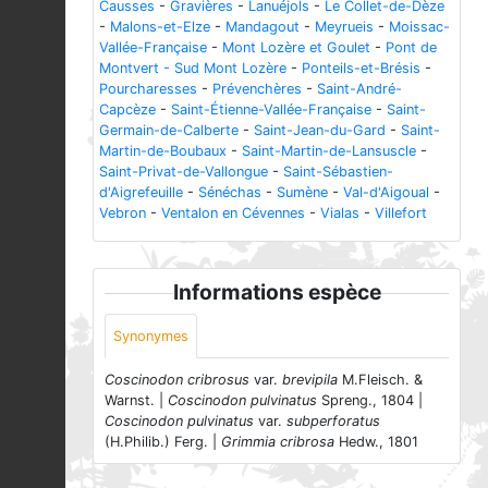
Causses
-
Gravières
-
Lanuéjols
-
Le Collet-de-Dèze
-
Malons-et-Elze
-
Mandagout
-
Meyrueis
-
Moissac-
Vallée-Française
-
Mont Lozère et Goulet
-
Pont de
Montvert - Sud Mont Lozère
-
Ponteils-et-Brésis
-
Pourcharesses
-
Prévenchères
-
Saint-André-
Capcèze
-
Saint-Étienne-Vallée-Française
-
Saint-
Germain-de-Calberte
-
Saint-Jean-du-Gard
-
Saint-
Martin-de-Boubaux
-
Saint-Martin-de-Lansuscle
-
Saint-Privat-de-Vallongue
-
Saint-Sébastien-
d'Aigrefeuille
-
Sénéchas
-
Sumène
-
Val-d'Aigoual
-
Vebron
-
Ventalon en Cévennes
-
Vialas
-
Villefort
Informations espèce
Synonymes
Coscinodon cribrosus
var.
brevipila
M.Fleisch. &
Warnst. |
Coscinodon pulvinatus
Spreng., 1804 |
Coscinodon pulvinatus
var.
subperforatus
(H.Philib.) Ferg. |
Grimmia cribrosa
Hedw., 1801