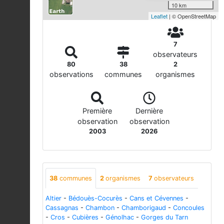
10 km
Leaflet
| © OpenStreetMap
7
observateurs
80
38
2
observations
communes
organismes
Première
Dernière
observation
observation
2003
2026
38
communes
2
organismes
7
observateurs
Altier
-
Bédouès-Cocurès
-
Cans et Cévennes
-
Cassagnas
-
Chambon
-
Chamborigaud
-
Concoules
-
Cros
-
Cubières
-
Génolhac
-
Gorges du Tarn