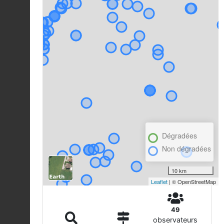
Dégradées
Non dégradées
10 km
Leaflet
| © OpenStreetMap
49
observateurs