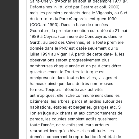
Saint-Chély- d'Apcher en août et décembre 1977 (P.
Defontaines in litt. cité par Destre et coll. 2000)
mais les premiers contacts dans le Viganais, au Sud
du territoire du Parc n’apparaissent qu’en 1990
(COGard 1993). Dans la base de données
Geonature, la première mention est datée du 21 mai
1989 à Ceyrac (commune de Conqueyrac dans le
Gard), au pied des Cévennes, et la toute première
donnée dans le PNC est datée seulement du 16
juillet 1994 au Vigan ! A partir de cette date-là, les
observations seront progressivement plus
nombreuses chaque année et on peut considérer
qu'actuellement la Tourterelle turque est
omniprésente dans toutes les villes, villages et
hameaux ainsi que dans de très nombreuses
fermes. Toujours inféodée aux activités
anthropiques, elle niche communément dans les
bâtiments, les arbres, parcs et jardins autour des
habitations, étables et bergeries, granges etc. Si
l'on en juge aux chants et aux comportements de
parade, les couples semblent actifs quasiment
toute l'année, ne ralentissant leurs ardeurs
reproductrices qu'en hiver et en altitude. Les
données concernant la reproduction font état de