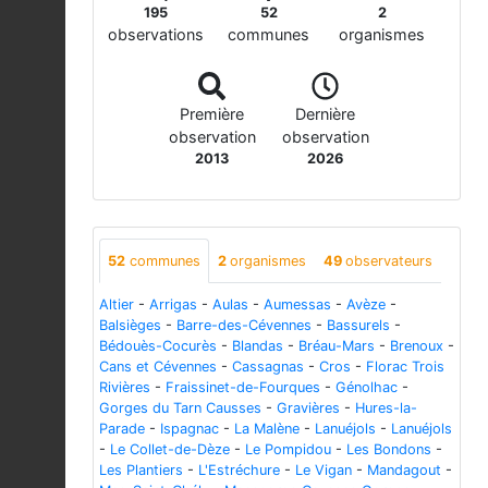
195
52
2
observations
communes
organismes
Première
Dernière
observation
observation
2013
2026
52
communes
2
organismes
49
observateurs
Altier
-
Arrigas
-
Aulas
-
Aumessas
-
Avèze
-
Balsièges
-
Barre-des-Cévennes
-
Bassurels
-
Bédouès-Cocurès
-
Blandas
-
Bréau-Mars
-
Brenoux
-
Cans et Cévennes
-
Cassagnas
-
Cros
-
Florac Trois
Rivières
-
Fraissinet-de-Fourques
-
Génolhac
-
Gorges du Tarn Causses
-
Gravières
-
Hures-la-
Parade
-
Ispagnac
-
La Malène
-
Lanuéjols
-
Lanuéjols
-
Le Collet-de-Dèze
-
Le Pompidou
-
Les Bondons
-
Les Plantiers
-
L'Estréchure
-
Le Vigan
-
Mandagout
-