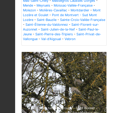
Mas-Saint-Chély
-
Massegros Causses Gorges
-
Mende
-
Meyrueis
-
Moissac-Vallée-Française
-
Molezon
-
Molières-Cavaillac
-
Montdardier
-
Mont
Lozère et Goulet
-
Pont de Montvert - Sud Mont
Lozère
-
Saint-Bauzile
-
Sainte-Croix-Vallée-Française
-
Saint-Étienne-du-Valdonnez
-
Saint-Florent-sur-
Auzonnet
-
Saint-Julien-de-la-Nef
-
Saint-Paul-le-
Jeune
-
Saint-Pierre-des-Tripiers
-
Saint-Privat-de-
Vallongue
-
Val-d'Aigoual
-
Vebron
Previous
Next
Tourterelle turque - groupe - Saint Bonnet -
Champsaur © Marc Corail - Parc national des