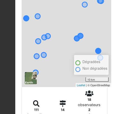
Dégradées
Non dégradées
10 km
Leaflet
| © OpenStreetMap
18
observateurs
111
14
2