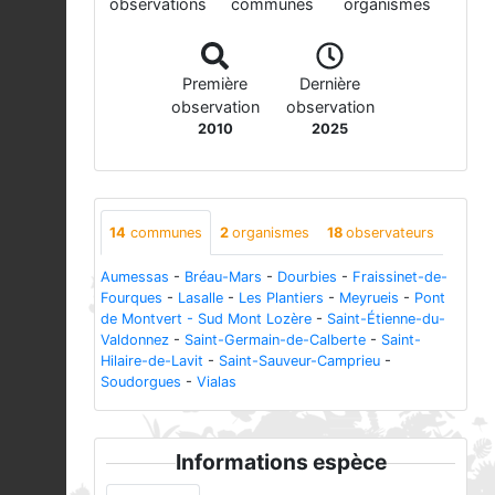
observations
communes
organismes
Première
Dernière
observation
observation
2010
2025
14
communes
2
organismes
18
observateurs
Aumessas
-
Bréau-Mars
-
Dourbies
-
Fraissinet-de-
Fourques
-
Lasalle
-
Les Plantiers
-
Meyrueis
-
Pont
de Montvert - Sud Mont Lozère
-
Saint-Étienne-du-
Valdonnez
-
Saint-Germain-de-Calberte
-
Saint-
Hilaire-de-Lavit
-
Saint-Sauveur-Camprieu
-
Soudorgues
-
Vialas
Informations espèce