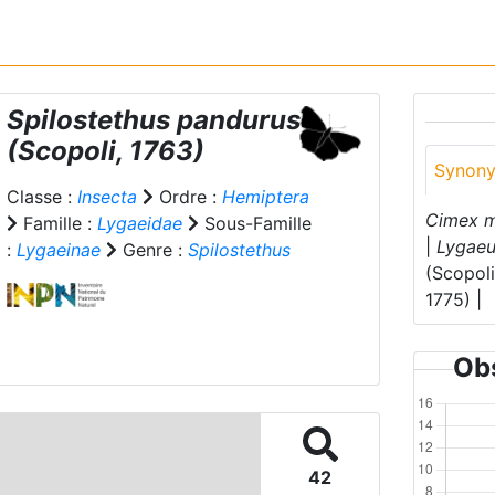
Spilostethus pandurus
(Scopoli, 1763)
Synon
Classe :
Insecta
Ordre :
Hemiptera
Cimex mi
Famille :
Lygaeidae
Sous-Famille
|
Lygaeus
:
Lygaeinae
Genre :
Spilostethus
(Scopoli
1775) |
Obs
42