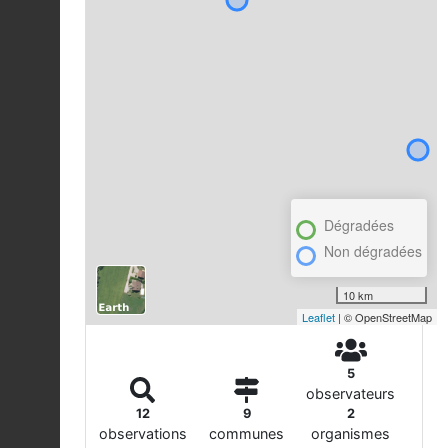
Dégradées
Non dégradées
10 km
Leaflet
| © OpenStreetMap
5
observateurs
12
9
2
observations
communes
organismes