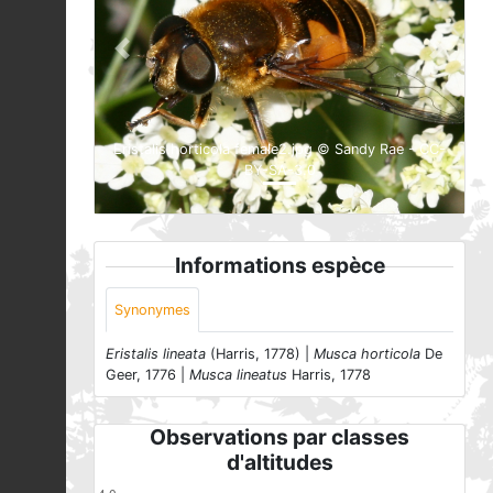
Previous
Next
Eristalis.horticola female2.jpg © Sandy Rae - CC-
BY-SA-3.0
Informations espèce
Synonymes
Eristalis lineata
(Harris, 1778) |
Musca horticola
De
Geer, 1776 |
Musca lineatus
Harris, 1778
Observations par classes
d'altitudes