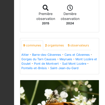
Première
Dernière
observation
observation
2015
2024
9
communes
2
organismes
5
observateurs
Altier
-
Barre-des-Cévennes
-
Cans et Cévennes
-
Gorges du Tarn Causses
-
Meyrueis
-
Mont Lozère et
Goulet
-
Pont de Montvert - Sud Mont Lozère
-
Ponteils-et-Brésis
-
Saint-Jean-du-Gard