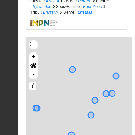
Classe :
Insecta
Ordre :
Diptera
Famille
:
Syrphidae
Sous-Famille :
Eristalinae
Tribu :
Eristalini
Genre :
Eristalis
+
-