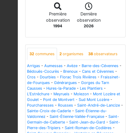
Première
Dernière
observation
observation
1994
2026
32
communes
2
organismes
38
observateurs
Arrigas
-
Aumessas
-
Avèze
-
Barre-des-Cévennes
-
Bédouès-Cocurès
-
Brenoux
-
Cans et Cévennes
-
Cros
-
Dourbies
-
Florac Trois Rivières
-
Fraissinet-
de-Fourques
-
Générargues
-
Gorges du Tarn
Causses
-
Hures-la-Parade
-
Les Plantiers
-
L'Estréchure
-
Meyrueis
-
Molezon
-
Mont Lozère et
Goulet
-
Pont de Montvert - Sud Mont Lozère
-
Pourcharesses
-
Rousses
-
Saint-André-de-Lancize
-
Sainte-Croix-de-Caderle
-
Saint-Étienne-du-
Valdonnez
-
Saint-Étienne-Vallée-Française
-
Saint-
Germain-de-Calberte
-
Saint-Jean-du-Gard
-
Saint-
Pierre-des-Tripiers
-
Saint-Roman-de-Codières
-