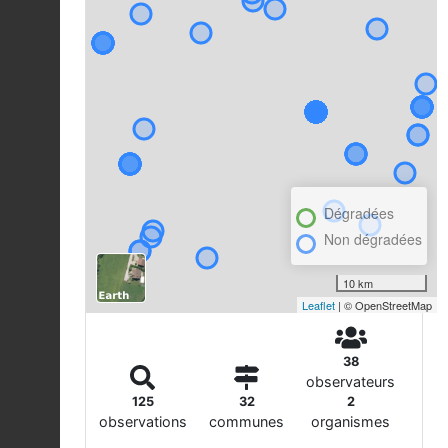
Dégradées
Non dégradées
10 km
Leaflet
| © OpenStreetMap
38
observateurs
125
32
2
observations
communes
organismes