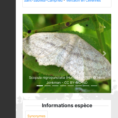
Saint-Sauveur-Camprieu
-
Ventalon en Cévennes
Previous
Next
Scopula nigropunctata (Hufnagel, 1767) © Hans
Jonkman - CC BY-NC-ND
Informations espèce
Synonymes