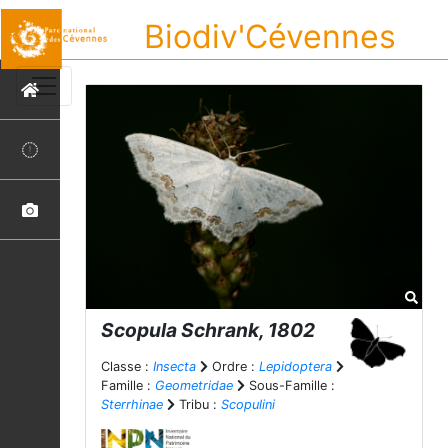
Biodiv'Cévennes
Scopula
Schrank, 1802
Classe :
Insecta
Ordre :
Lepidoptera
Famille :
Geometridae
Sous-Famille :
Sterrhinae
Tribu :
Scopulini