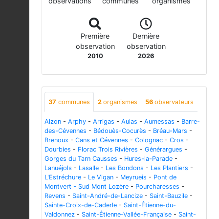
observations
communes
organismes
Première
Dernière
observation
observation
2010
2026
37
communes
2
organismes
56
observateurs
Alzon
-
Arphy
-
Arrigas
-
Aulas
-
Aumessas
-
Barre-
des-Cévennes
-
Bédouès-Cocurès
-
Bréau-Mars
-
Brenoux
-
Cans et Cévennes
-
Colognac
-
Cros
-
Dourbies
-
Florac Trois Rivières
-
Générargues
-
Gorges du Tarn Causses
-
Hures-la-Parade
-
Lanuéjols
-
Lasalle
-
Les Bondons
-
Les Plantiers
-
L'Estréchure
-
Le Vigan
-
Meyrueis
-
Pont de
Montvert - Sud Mont Lozère
-
Pourcharesses
-
Revens
-
Saint-André-de-Lancize
-
Saint-Bauzile
-
Sainte-Croix-de-Caderle
-
Saint-Étienne-du-
Valdonnez
-
Saint-Étienne-Vallée-Française
-
Saint-