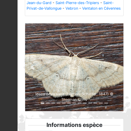
Jean-du-Gard
-
Saint-Pierre-des-Tripiers
-
Saint-
Privat-de-Vallongue
-
Vebron
-
Ventalon en Cévennes
Previous
Next
Idaea deversaria (Herrich-Schäffer, 1847) ©
Steeman Chris
Informations espèce