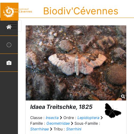
Biodiv'Cévennes
Idaea
Treitschke, 1825
Classe :
Insecta
Ordre :
Lepidoptera
Famille :
Geometridae
Sous-Famille :
Sterrhinae
Tribu :
Sterrhini