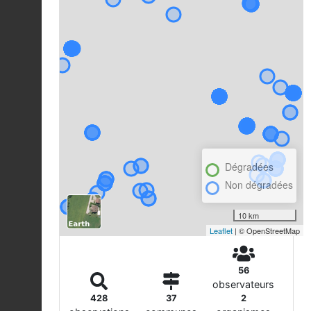
Dégradées
Non dégradées
10 km
Leaflet
| © OpenStreetMap
56
observateurs
428
37
2