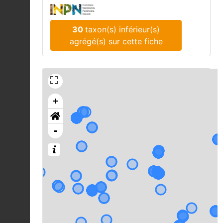
30
taxon(s) inférieur(s)
agrégé(s) sur cette fiche
+
-