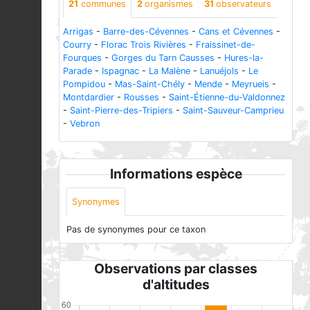
21
communes
2
organismes
31
observateurs
Arrigas
-
Barre-des-Cévennes
-
Cans et Cévennes
-
Courry
-
Florac Trois Rivières
-
Fraissinet-de-
Fourques
-
Gorges du Tarn Causses
-
Hures-la-
Parade
-
Ispagnac
-
La Malène
-
Lanuéjols
-
Le
Pompidou
-
Mas-Saint-Chély
-
Mende
-
Meyrueis
-
Montdardier
-
Rousses
-
Saint-Étienne-du-Valdonnez
-
Saint-Pierre-des-Tripiers
-
Saint-Sauveur-Camprieu
-
Vebron
Informations espèce
Synonymes
Pas de synonymes pour ce taxon
Observations par classes
d'altitudes