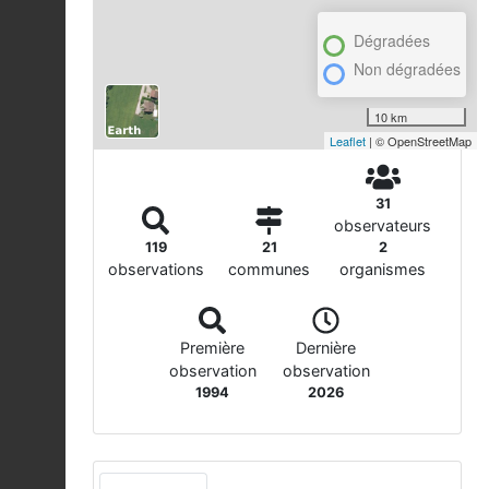
Dégradées
Non dégradées
10 km
Leaflet
| © OpenStreetMap
31
observateurs
119
21
2
observations
communes
organismes
Première
Dernière
observation
observation
1994
2026