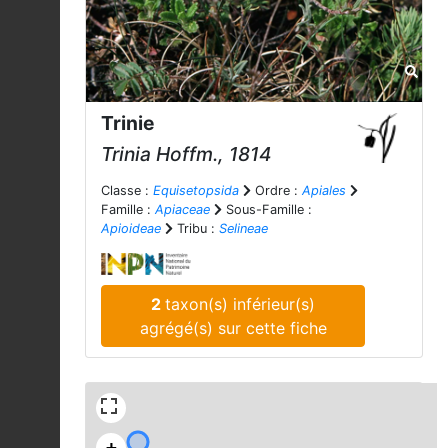
Trinie
Trinia
Hoffm., 1814
Classe :
Equisetopsida
Ordre :
Apiales
Famille :
Apiaceae
Sous-Famille :
Apioideae
Tribu :
Selineae
2
taxon(s) inférieur(s)
agrégé(s) sur cette fiche
+