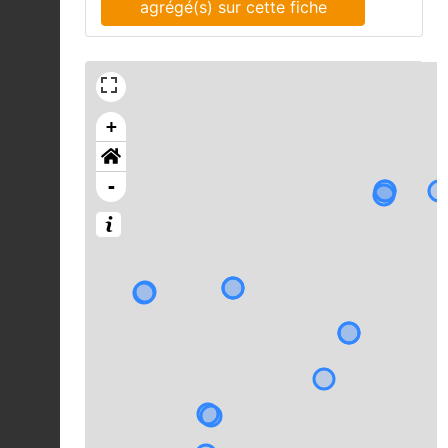
agrégé(s) sur cette fiche
+
-