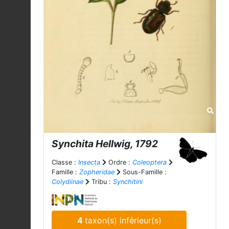
Synchita
Hellwig, 1792
Classe :
Insecta
Ordre :
Coleoptera
Famille :
Zopheridae
Sous-Famille :
Colydiinae
Tribu :
Synchitini
4
taxon(s) inférieur(s)