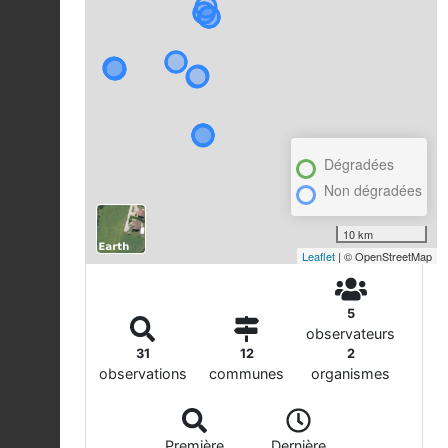
Dégradées
Non dégradées
10 km
Leaflet
| © OpenStreetMap
5
observateurs
31
12
2
observations
communes
organismes
Première
Dernière