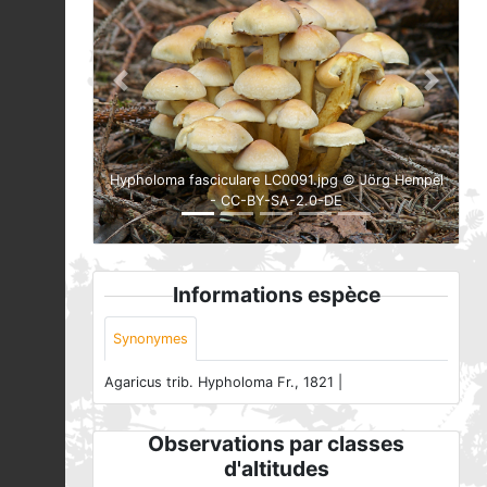
Previous
Next
Hypholoma fasciculare LC0091.jpg © Jörg Hempel
- CC-BY-SA-2.0-DE
Informations espèce
Synonymes
Agaricus trib. Hypholoma Fr., 1821 |
Observations par classes
d'altitudes