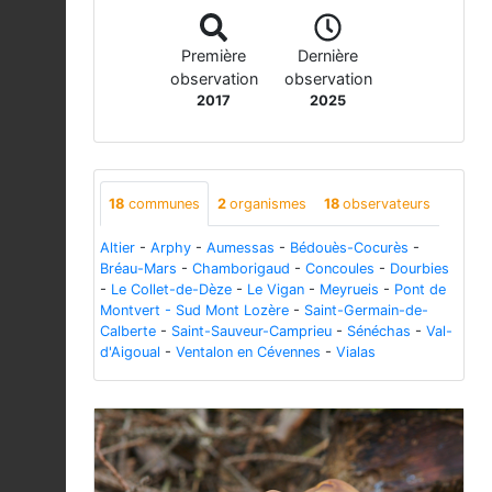
Première
Dernière
observation
observation
2017
2025
18
communes
2
organismes
18
observateurs
Altier
-
Arphy
-
Aumessas
-
Bédouès-Cocurès
-
Bréau-Mars
-
Chamborigaud
-
Concoules
-
Dourbies
-
Le Collet-de-Dèze
-
Le Vigan
-
Meyrueis
-
Pont de
Montvert - Sud Mont Lozère
-
Saint-Germain-de-
Calberte
-
Saint-Sauveur-Camprieu
-
Sénéchas
-
Val-
d'Aigoual
-
Ventalon en Cévennes
-
Vialas