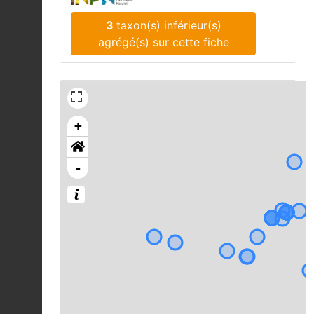
3
taxon(s) inférieur(s)
agrégé(s) sur cette fiche
+
-