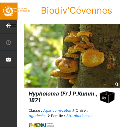
Biodiv'Cévennes
Hypholoma
(Fr.) P.Kumm.,
1871
Classe :
Agaricomycetes
Ordre :
Agaricales
Famille :
Strophariaceae