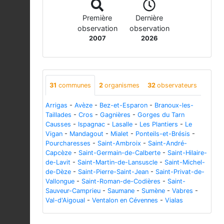
Première
Dernière
observation
observation
2007
2026
31
communes
2
organismes
32
observateurs
Arrigas
-
Avèze
-
Bez-et-Esparon
-
Branoux-les-
Taillades
-
Cros
-
Gagnières
-
Gorges du Tarn
Causses
-
Ispagnac
-
Lasalle
-
Les Plantiers
-
Le
Vigan
-
Mandagout
-
Mialet
-
Ponteils-et-Brésis
-
Pourcharesses
-
Saint-Ambroix
-
Saint-André-
Capcèze
-
Saint-Germain-de-Calberte
-
Saint-Hilaire-
de-Lavit
-
Saint-Martin-de-Lansuscle
-
Saint-Michel-
de-Dèze
-
Saint-Pierre-Saint-Jean
-
Saint-Privat-de-
Vallongue
-
Saint-Roman-de-Codières
-
Saint-
Sauveur-Camprieu
-
Saumane
-
Sumène
-
Vabres
-
Val-d'Aigoual
-
Ventalon en Cévennes
-
Vialas