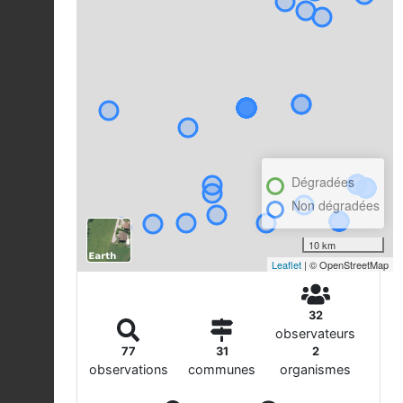
Dégradées
Non dégradées
10 km
Leaflet
| © OpenStreetMap
32
observateurs
77
31
2
observations
communes
organismes