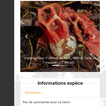
Previous
Next
Clathrus ruber P.Micheli ex Pers., 1801 © Carel de
Haseth - CC BY-NC
Informations espèce
Synonymes
Pas de synonymes pour ce taxon