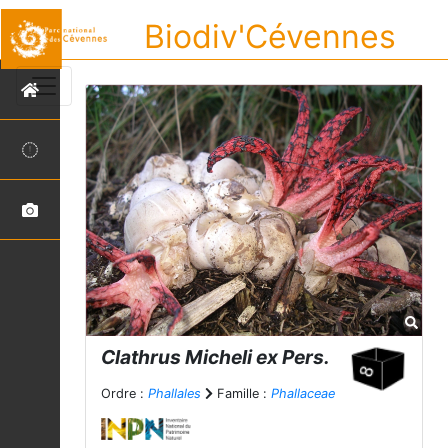
Biodiv'Cévennes
Clathrus
Micheli ex Pers.
Ordre :
Phallales
Famille :
Phallaceae