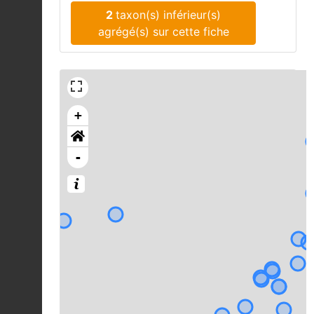
2
taxon(s) inférieur(s)
agrégé(s) sur cette fiche
+
-