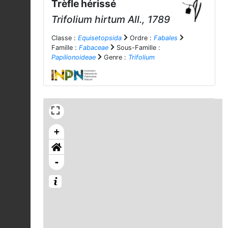
Trèfle hérissé
Trifolium hirtum
All., 1789
Classe :
Equisetopsida
Ordre :
Fabales
Famille :
Fabaceae
Sous-Famille :
Papilionoideae
Genre :
Trifolium
+
-