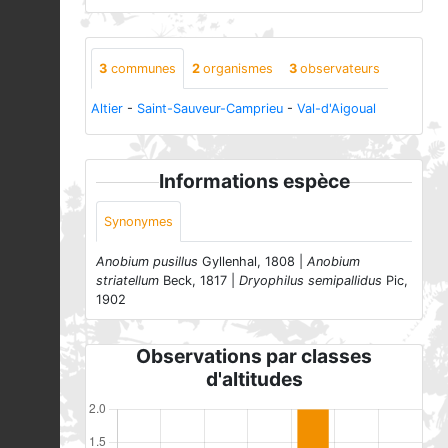
3
communes
2
organismes
3
observateurs
Altier
-
Saint-Sauveur-Camprieu
-
Val-d'Aigoual
Informations espèce
Synonymes
Anobium pusillus
Gyllenhal, 1808 |
Anobium
striatellum
Beck, 1817 |
Dryophilus semipallidus
Pic,
1902
Observations par classes
d'altitudes