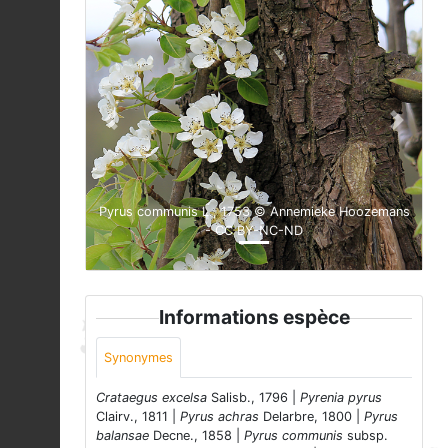
Previous
Next
Pyrus communis L., 1753 © Annemieke Hoozemans
- CC BY-NC-ND
Informations espèce
Synonymes
Crataegus excelsa
Salisb., 1796 |
Pyrenia pyrus
Clairv., 1811 |
Pyrus achras
Delarbre, 1800 |
Pyrus
balansae
Decne., 1858 |
Pyrus communis
subsp.