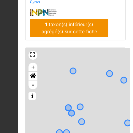
Pyrus
1
taxon(s) inférieur(s)
agrégé(s) sur cette fiche
+
-