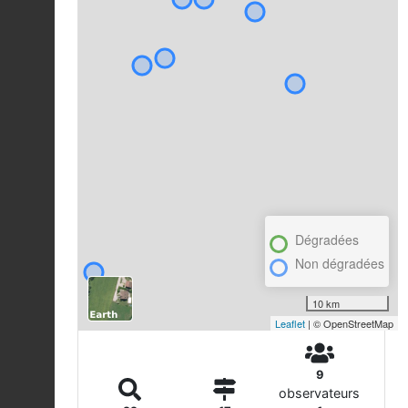
Dégradées
Non dégradées
10 km
Leaflet
| © OpenStreetMap
9
observateurs