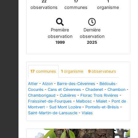
22
17
1
observations
communes
organisme
Première
Dernière
observation
observation
1999
2025
17
communes
1
organisme
9
observateurs
Altier
-
Alzon
-
Barre-des-Cévennes
-
Bédouès-
Cocurès
-
Cans et Cévennes
-
Chadenet
-
Chambon
-
Chamborigaud
-
Cubières
-
Florac Trois Rivières
-
Fraissinet-de-Fourques
-
Malbosc
-
Mialet
-
Pont de
Montvert - Sud Mont Lozère
-
Ponteils-et-Brésis
-
Saint-Martin-de-Lansuscle
-
Vialas