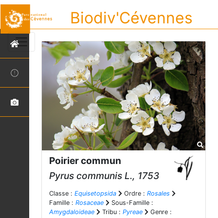
Biodiv'Cévennes
Poirier commun
Pyrus communis
L., 1753
Classe :
Equisetopsida
Ordre :
Rosales
Famille :
Rosaceae
Sous-Famille :
Amygdaloideae
Tribu :
Pyreae
Genre :