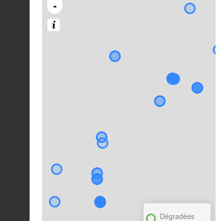
-
Dégradées