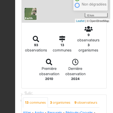
Non dégradées
10 km
Leaflet
| © OpenStreetMap
9
observateurs
93
13
3
observations
communes
organismes
Première
Dernière
observation
observation
2010
2024
13
communes
3
organismes
9
observateurs
Altier
-
Arphy
-
Bassurels
-
Bédouès-Cocurès
-