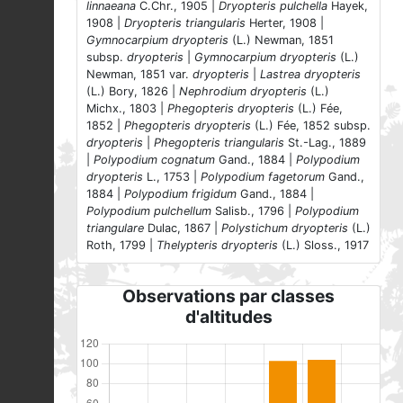
linnaeana
C.Chr., 1905 |
Dryopteris pulchella
Hayek,
1908 |
Dryopteris triangularis
Herter, 1908 |
Gymnocarpium dryopteris
(L.) Newman, 1851
subsp.
dryopteris
|
Gymnocarpium dryopteris
(L.)
Newman, 1851 var.
dryopteris
|
Lastrea dryopteris
(L.) Bory, 1826 |
Nephrodium dryopteris
(L.)
Michx., 1803 |
Phegopteris dryopteris
(L.) Fée,
1852 |
Phegopteris dryopteris
(L.) Fée, 1852 subsp.
dryopteris
|
Phegopteris triangularis
St.-Lag., 1889
|
Polypodium cognatum
Gand., 1884 |
Polypodium
dryopteris
L., 1753 |
Polypodium fagetorum
Gand.,
1884 |
Polypodium frigidum
Gand., 1884 |
Polypodium pulchellum
Salisb., 1796 |
Polypodium
triangulare
Dulac, 1867 |
Polystichum dryopteris
(L.)
Roth, 1799 |
Thelypteris dryopteris
(L.) Sloss., 1917
Observations par classes
d'altitudes