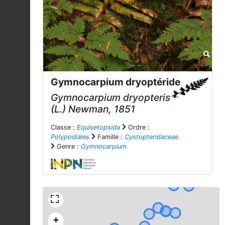
Gymnocarpium dryoptéride
Gymnocarpium dryopteris
(L.) Newman, 1851
Classe :
Equisetopsida
Ordre :
Polypodiales
Famille :
Cystopteridaceae
Genre :
Gymnocarpium
+