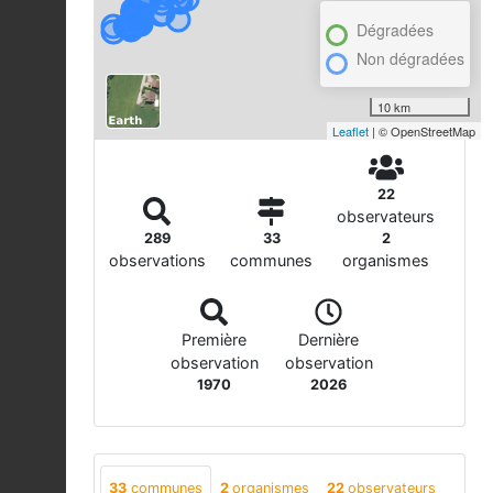
Dégradées
Non dégradées
10 km
Leaflet
| © OpenStreetMap
22
observateurs
289
33
2
observations
communes
organismes
Première
Dernière
observation
observation
1970
2026
33
communes
2
organismes
22
observateurs