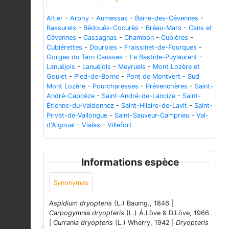
Altier
-
Arphy
-
Aumessas
-
Barre-des-Cévennes
-
Bassurels
-
Bédouès-Cocurès
-
Bréau-Mars
-
Cans et
Cévennes
-
Cassagnas
-
Chambon
-
Cubières
-
Cubiérettes
-
Dourbies
-
Fraissinet-de-Fourques
-
Gorges du Tarn Causses
-
La Bastide-Puylaurent
-
Lanuéjols
-
Lanuéjols
-
Meyrueis
-
Mont Lozère et
Goulet
-
Pied-de-Borne
-
Pont de Montvert - Sud
Mont Lozère
-
Pourcharesses
-
Prévenchères
-
Saint-
André-Capcèze
-
Saint-André-de-Lancize
-
Saint-
Étienne-du-Valdonnez
-
Saint-Hilaire-de-Lavit
-
Saint-
Privat-de-Vallongue
-
Saint-Sauveur-Camprieu
-
Val-
d'Aigoual
-
Vialas
-
Villefort
Informations espèce
Synonymes
Aspidium dryopteris
(L.) Baumg., 1846 |
Carpogymnia dryopteris
(L.) Á.Löve & D.Löve, 1966
|
Currania dryopteris
(L.) Wherry, 1942 |
Dryopteris