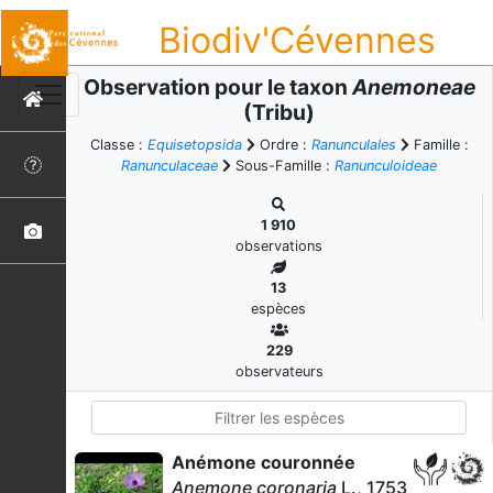
Biodiv'Cévennes
Observation pour le taxon
Anemoneae
(Tribu)
Classe :
Equisetopsida
Ordre :
Ranunculales
Famille :
Ranunculaceae
Sous-Famille :
Ranunculoideae
1 910
observations
13
espèces
229
observateurs
Anémone couronnée
Anemone coronaria
L., 1753