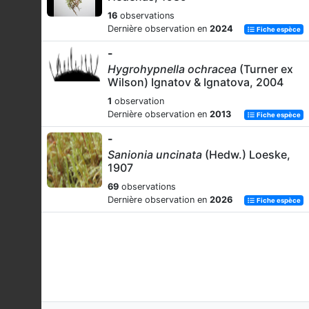
16
observations
Dernière observation en
2024
Fiche espèce
-
Hygrohypnella ochracea
(Turner ex
Wilson) Ignatov & Ignatova, 2004
1
observation
Dernière observation en
2013
Fiche espèce
-
Sanionia uncinata
(Hedw.) Loeske,
1907
69
observations
Dernière observation en
2026
Fiche espèce