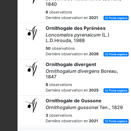
1840
6
observations
Dernière observation en
2021
Fiche espèce
Ornithogale des Pyrénées
Loncomelos pyrenaicum
(L.)
L.D.Hrouda, 1988
50
observations
Dernière observation en
2026
Fiche espèce
Ornithogale divergent
Ornithogalum divergens
Boreau,
1847
8
observations
Dernière observation en
2025
Fiche espèce
Ornithogale de Gussone
Ornithogalum gussonei
Ten., 1829
3
observations
Dernière observation en
2021
Fiche espèce