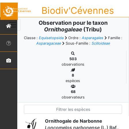
Biodiv'Cévennes
Observation pour le taxon
Ornithogaleae
(Tribu)
Classe :
Equisetopsida
Ordre :
Asparagales
Famille :
Asparagaceae
Sous-Famille :
Scilloideae
503
observations
8
espèces
68
observateurs
Ornithogale de Narbonne
Loncomelos narbonense
(L.) Raf.,