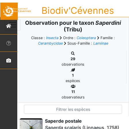
Biodiv'Cévennes
Observation pour le taxon
Saperdini
(Tribu)
Classe :
Insecta
Ordre :
Coleoptera
Famille :
Cerambycidae
Sous-Famille :
Lamiinae
29
observations
1
espèces
11
observateurs
Saperde postale
Saperda scalaris
(Linnaeus, 1758)