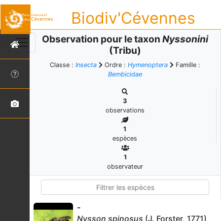
Biodiv'Cévennes
Observation pour le taxon
Nyssonini
(Tribu)
Classe :
Insecta
Ordre :
Hymenoptera
Famille :
Bembicidae
3
observations
1
espèces
1
observateur
-
Nysson spinosus
(J. Forster, 1771)