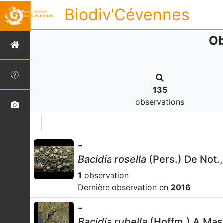
Biodiv'Cévennes
Ob
135
observations
-
Bacidia rosella
(Pers.) De Not.
1
observation
Dernière observation en
2016
-
Bacidia rubella
(Hoffm.) A.Mass