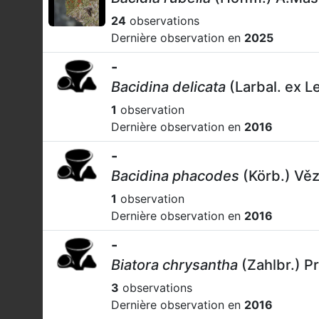
24
observations
Dernière observation en
2025
-
Bacidina delicata
(Larbal. ex L
1
observation
Dernière observation en
2016
-
Bacidina phacodes
(Körb.) Věz
1
observation
Dernière observation en
2016
-
Biatora chrysantha
(Zahlbr.) P
3
observations
Dernière observation en
2016