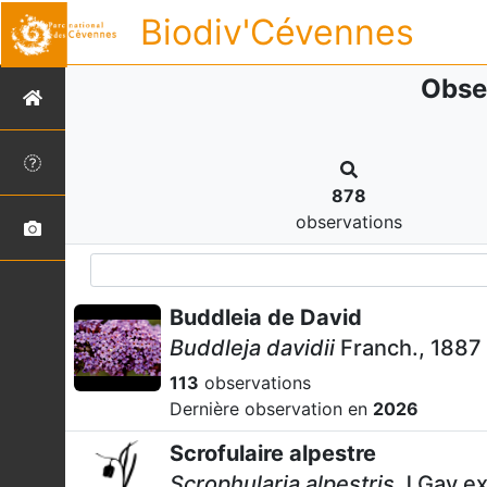
Biodiv'Cévennes
Obse
878
observations
Buddleia de David
Buddleja davidii
Franch., 1887
113
observations
Dernière observation en
2026
Scrofulaire alpestre
Scrophularia alpestris
J.Gay ex