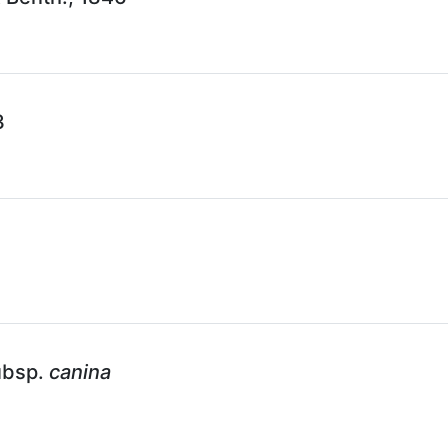
3
ubsp.
canina