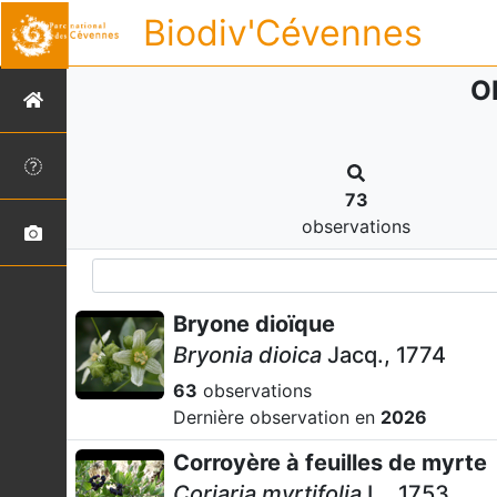
Biodiv'Cévennes
O
73
observations
Bryone dioïque
Bryonia dioica
Jacq., 1774
63
observations
Dernière observation en
2026
Corroyère à feuilles de myrte
Coriaria myrtifolia
L., 1753