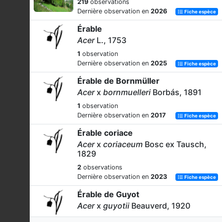
219
observations
Dernière observation en
2026
Fiche espèce
Érable
Acer
L., 1753
1
observation
Dernière observation en
2025
Fiche espèce
Érable de Bornmüller
Acer
x
bornmuelleri
Borbás, 1891
1
observation
Dernière observation en
2017
Fiche espèce
Érable coriace
Acer
x
coriaceum
Bosc ex Tausch,
1829
2
observations
Dernière observation en
2023
Fiche espèce
Érable de Guyot
Acer
x
guyotii
Beauverd, 1920
1
observation